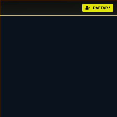
DAFTAR !